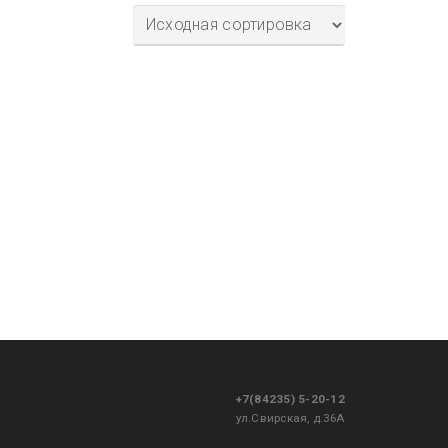
+7(84235) 5-20-12
ул.Свирская, д.36А